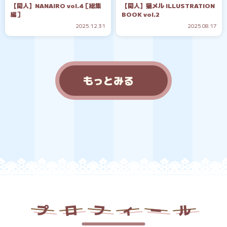
【同人】NANAIRO vol.4［総集
【同人】猫メル ILLUSTRATION
編］
BOOK vol.2
2025.12.31
2025.08.17
もっとみる
プ
ロ
フ
ィ
ー
ル