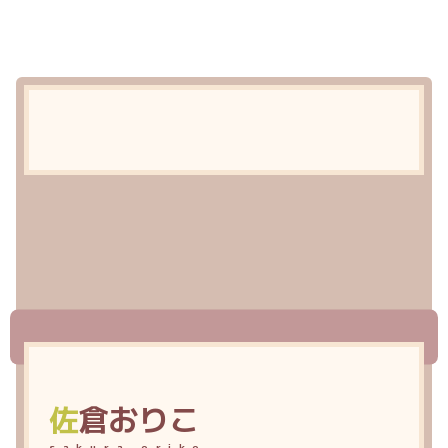
佐
倉おりこ
sakura oriko