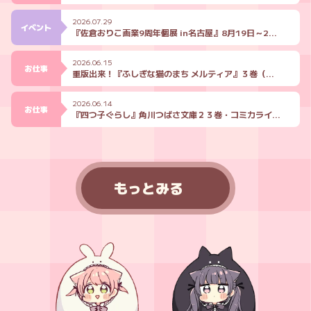
2026.07.29
イベント
『佐倉おりこ画業9周年個展 in名古屋』8月19日～24日開催！
2026.06.15
お仕事
重版出来！『ふしぎな猫のまち メルティア』３巻（３刷目）
2026.06.14
お仕事
『四つ子ぐらし』角川つばさ文庫２３巻・コミカライズ６巻 発売！
もっとみる