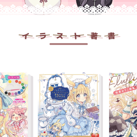
イ
ラ
ス
ト
著
書