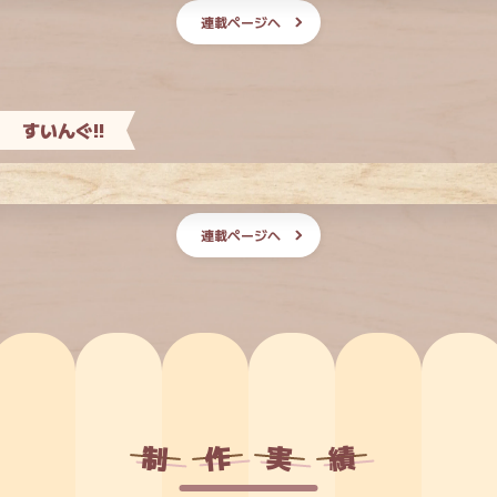
連載ページへ
すいんぐ!!
連載ページへ
制
作
実
績