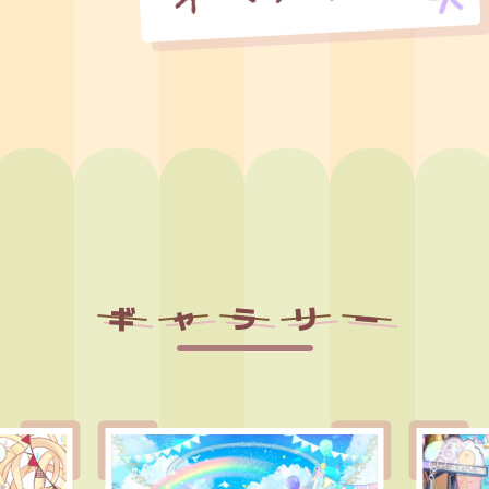
ギ
ャ
ラ
リ
ー