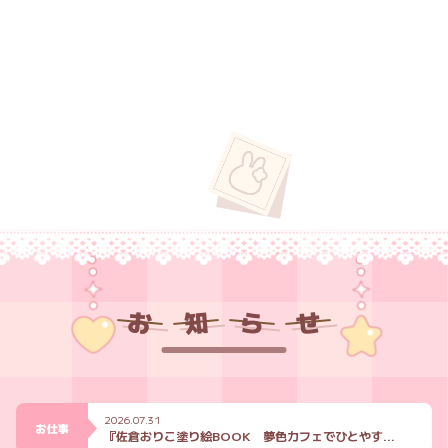
お
知
ら
せ
2026.07.31
お仕事
『佐倉おりこ塗り絵BOOK 夢色カフェでひとやすみ』８月２４日発売！