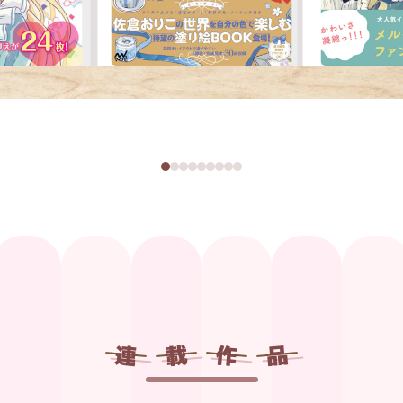
連
載
作
品