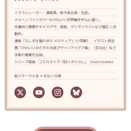
イラストレーター・漫画家。栃木県出身・在住。
メルヘンファンタジーなかわいい世界観を中心に描く。
児童向け書籍やキャラデザ、装画、グッズイラストなど幅広く活
動中。
漫画「ふしぎな猫のまち メルティア」(小学館）、イラスト技法
書「かわいい女の子の衣装デザインアイデア帳」（玄光社）など
多数の書籍を出版。
シリーズ装画・コミカライズ「四つ子ぐらし」（KADOKAWA）
同人サークル名 ✦ なないろ畑