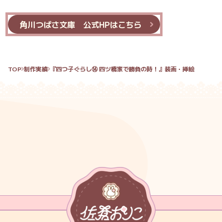
角川つばさ文庫 公式HPはこちら
TOP
制作実績
『四つ子ぐらし⑭ 四ツ橋家で勝負の時！』装画・挿絵