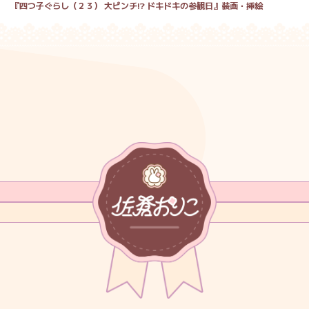
『四つ子ぐらし（２３） 大ピンチ!? ドキドキの参観日』装画・挿絵